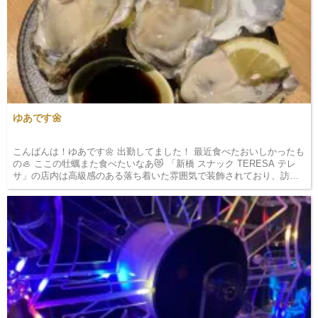
ゆあです🌼
こんばんは！ゆあです🌼 出勤してました！ 最近食べたおいしかったも
の🦪 ここの牡蠣また食べたいなあ😻 「新橋 スナック TERESA テレ
サ」の店内は高級感のある落ち着いた雰囲気で装飾されており、訪れ
た瞬間からくつろげる空間が広がっています。 またスタ…