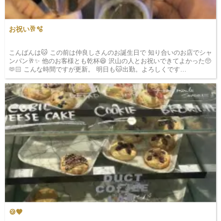
こんばんは🐱 この前は仲良しさんのお誕生日で 知り合いのお店でシャ
ンパン🥂✨ 他のお客様とも乾杯😆 沢山の人とお祝いできてよかった🥺
🫶🏻 こんな時間ですが更新。 明日も🐱出勤。よろしくです…
🍪🤎