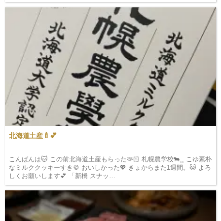
りたいな🥹 本日もお待ちしております🫶&#127995…
北海道土産🍼💕
こんばんは🐱 この前北海道土産もらった🫶🏻 札幌農学校🐄⸒⸒ こゆ素朴
なミルククッキーすき🍪 おいしかった💖 きょからまた1週間。🐱 よろ
しくお願いします💕 「新橋 スナッ…