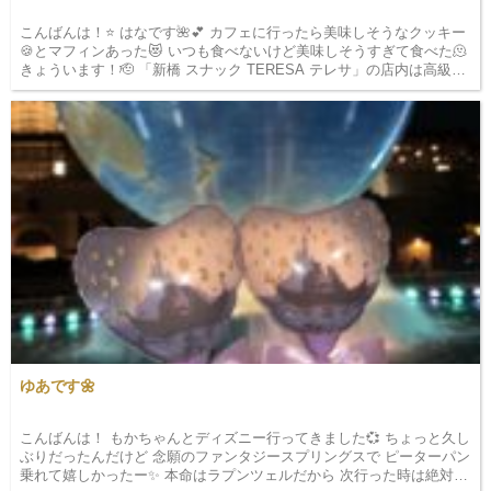
こんばんは！⭐️ はなです🌺💕 カフェに行ったら美味しそうなクッキー
🍪とマフィンあった😻 いつも食べないけど美味しそうすぎて食べた🫠
きょういます！🫡 「新橋 スナック TERESA テレサ」の店内は高級…
ゆあです🌼
こんばんは！ もかちゃんとディズニー行ってきました💞 ちょっと久し
ぶりだったんだけど 念願のファンタジースプリングスで ピーターパン
乗れて嬉しかったー✨ 本命はラプンツェルだから 次行った時は絶対乗