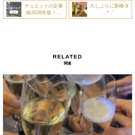
デュエットの定番
久しぶりに新橋🍋
曲2026年版！マ
.*゜
マやキャストと一
緒に歌いたい名曲
特集
RELATED