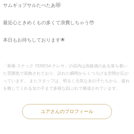
サムギョプサルたべたあ😻
最近心ときめくもの多くて浪費しちゃう🥹
本日もお待ちしております🌟
「新橋 スナック TERESA テレサ」の店内は高級感のある落ち着い
た雰囲気で装飾されており、訪れた瞬間からくつろげる空間が広が
っています。 またスタッフは、明るく元気な女の子たちから、疲れ
を癒してくれる女の子まで多様な顔ぶれで構成されています。
ユアさんのプロフィール