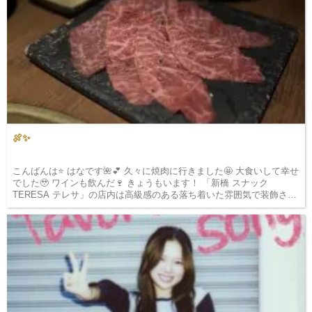
🍖✨
こんばんは⭐️ はなです🌺💕 久々に焼肉に行きました🤩 大食いして幸せ
でした🥹 ワインも飲んだ🍷 きょうもいます！ 「新橋 スナック
TERESA テレサ」の店内は高級感のある落ち着いた雰囲気で装飾され
ており、訪れた瞬間…