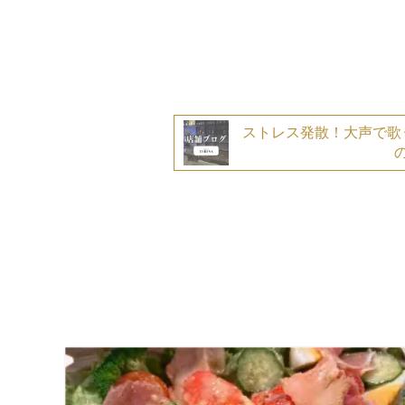
ストレス発散！大声で歌