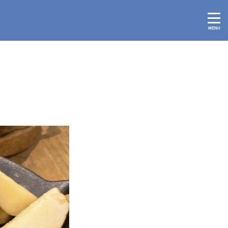
2026/03/10