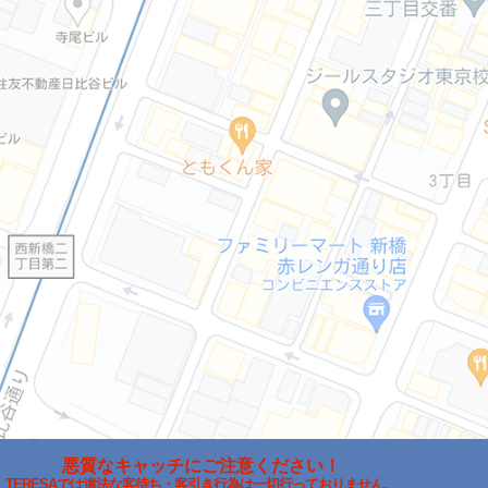
悪質なキャッチにご注意ください！
TERESAでは違法な客待ち・客引き行為は一切行っておりません。