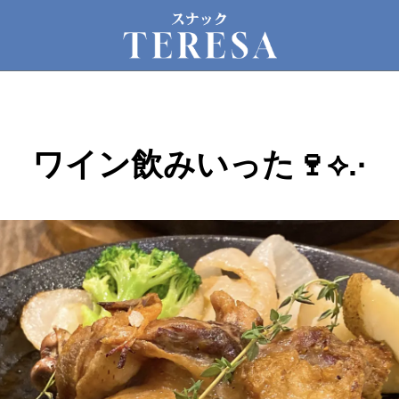
ワイン飲みいった🍷‎⟡.·