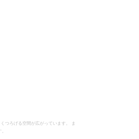
らくつろげる空間が広がっています。 ま
す。