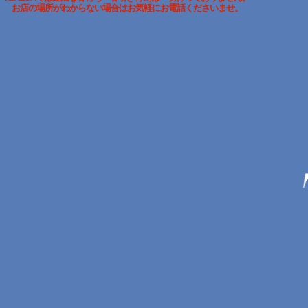
お店の場所がわからない場合はお気軽にお電話くださいませ。