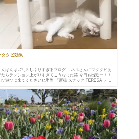
マタタビ効果
こんばんは🌙*·̩͙ 久しぶりすぎるブログ… ネルさんにマタタビあ
げたらテンション上がりすぎてこうなった笑 今日も出勤ー！！
ぜひ遊びに来てくださいね💐🥂 「新橋 スナック TERESA テレ
サ」の店内は高級感のある落ち着いた雰囲気で装飾されており、
訪…