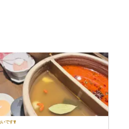
あいです❣️