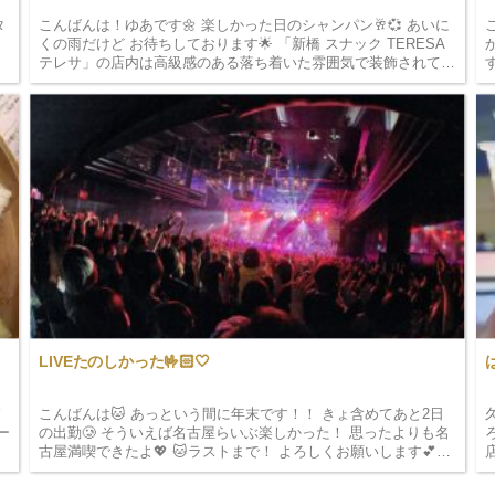
タ
こんばんは！ゆあです🌼 楽しかった日のシャンパン🥂💞 あいに
くの雨だけど お待ちしております🌟 「新橋 スナック TERESA
か
テレサ」の店内は高級感のある落ち着いた雰囲気で装飾されてお
り、訪れた瞬間からくつろげる空間が広がっています。…
LIVEたのしかった🤟🏻🤍
こんばんは🐱 あっという間に年末です！！ きょ含めてあと2日
ー
の出勤🥲 そういえば名古屋らいぶ楽しかった！ 思ったよりも名
古屋満喫できたよ💖 🐱ラストまで！ よろしくお願いします💕
「新橋 スナック TERESA テレサ」…