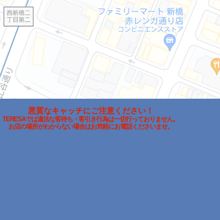
悪質なキャッチにご注意ください！
TERESAでは違法な客待ち・客引き行為は一切行っておりません。
お店の場所がわからない場合はお気軽にお電話くださいませ。