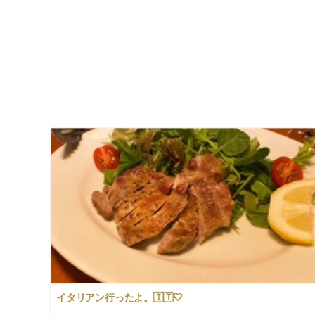
イタリアン行ったよ。🇮🇹🤍