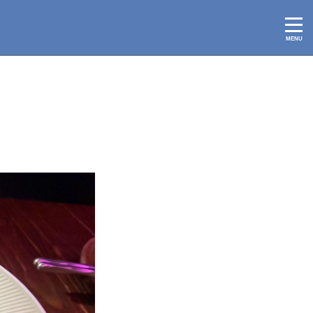
2025/11/11