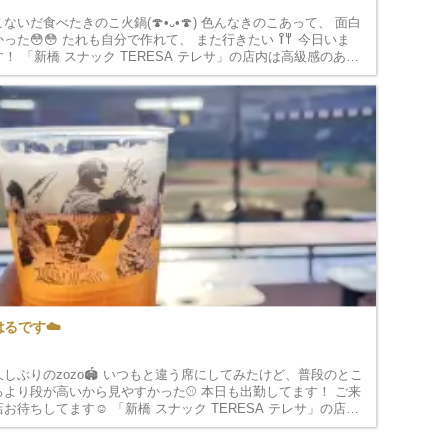
こないだ食べたきのこ火鍋(🍄•᎑•🍄) 色んなきのこあって、 面白
った😳😳 たれも自分で作れて、 また行きたい‎ 𐩢𐩺 今日いま
す！ 「新橋 スナック TERESA テレサ」の店内は高級感のある
落ち着いた雰…
はるです☁️
久しぶりのzozo🏟️ いつもと違う席にしてみたけど、普段のとこ
ろより段が高いから見やすかった⚾️ 本日も出勤してます！ ご来
店お待ちしてます☺️ 「新橋 スナック TERESA テレサ」の店内
は高級感のある落ち着いた雰囲気で装飾されており、訪れた瞬間
からくつろげる空間が広がっていま…