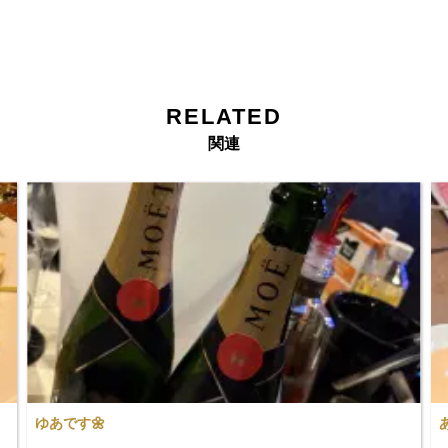
RELATED
ゆあです🌼