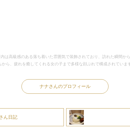
サ」の店内は高級感のある落ち着いた雰囲気で装飾されており、訪れた瞬間か
ちから、疲れを癒してくれる女の子まで多様な顔ぶれで構成されていま
ナナさんのプロフィール
さん日記