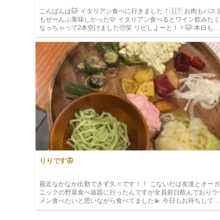
こんばんは🐱 イタリアン食べに行きました！🇮🇹 お肉もパス
もぜーんぶ美味しかった🩷 イタリアン食べるとワイン飲みたく
なっちゃって2本空けました🥺笑 リピしよーと！！🐱 本日も出
勤してます！ よろしくお願…
りりです🦋
最近なかなか出勤できず久々です！！ こないだは友達とオーガ
ニックの野菜食べ放題に行ったんですが全員前日飲んでおりラ
メン食べたいと思いながら食べてました💫 今日もお待ちしてま
す〜！ 「新橋 スナック TERESA テレサ」の店内は高級感のあ
る落ち着いた雰囲気で装飾されており、訪れた瞬…