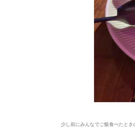
少し前にみんなでご飯食べたときの