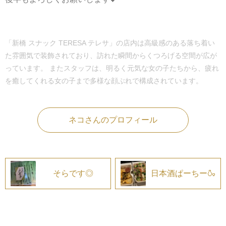
「新橋 スナック TERESA テレサ」の店内は高級感のある落ち着い
た雰囲気で装飾されており、訪れた瞬間からくつろげる空間が広が
っています。 またスタッフは、明るく元気な女の子たちから、疲れ
を癒してくれる女の子まで多様な顔ぶれで構成されています。
ネコさんのプロフィール
そらです◎
日本酒ぱーちー🍶