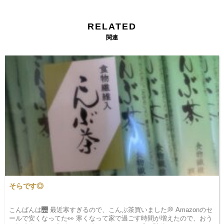
RELATED
そらです◎
こんばんは🌉 最近寒すぎるので、こんぶ茶買いました💭 Amazonのセ
ールで安くなってた👀 寒くなって家で過ごす時間が増えたので、おう