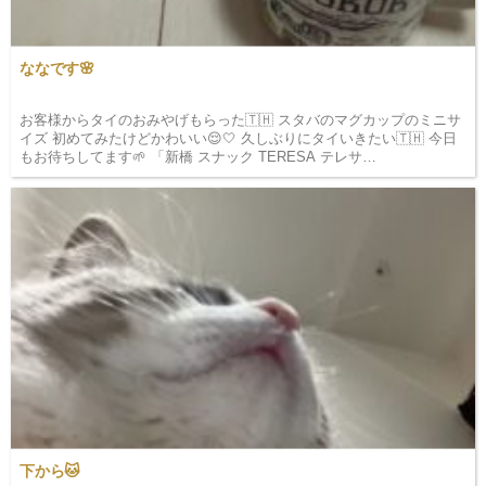
ななです🌸
お客様からタイのおみやげもらった🇹🇭 スタバのマグカップのミニサ
イズ 初めてみたけどかわいい😌🤍 久しぶりにタイいきたい🇹🇭 今日
もお待ちしてます🌱 「新橋 スナック TERESA テレサ…
下から🐱