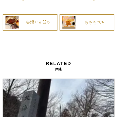
矢場とん🐷✨
もちもち🍡
RELATED