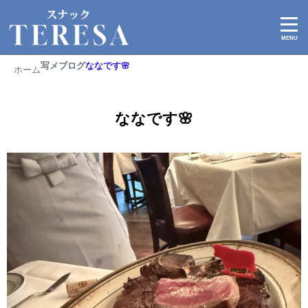
2025/12/26
写メブログ
ななです🌸
ホーム
ななです🌸