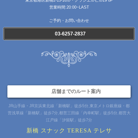
東京都港区新橋2-15-16
ル・​グラシエルビル29 8F
営業時間:20:00~LAST
ご予約・お問い合わせ
03-6257-2837
店舗までのルート案内
JR山手線・JR京浜東北線「新橋駅」徒歩5分,東京メトロ銀座線・都
営浅草線「新橋駅」徒歩7分,都営三田線「内幸町駅」徒歩5分,都営大
江戸線「汐留駅」徒歩7分
新橋 スナック TERESA テレサ