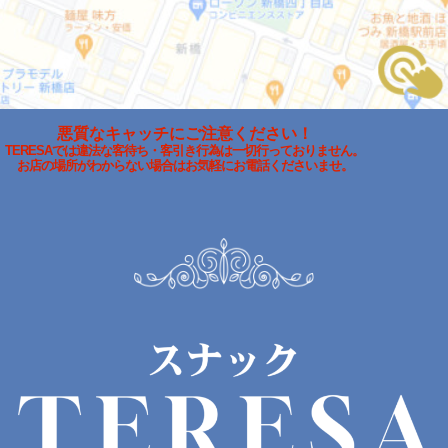
悪質なキャッチにご注意ください！
TERESAでは違法な客待ち・客引き行為は一切行っておりません。
お店の場所がわからない場合はお気軽にお電話くださいませ。