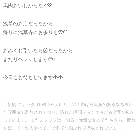
馬肉おいしかった➰💖
浅草のお店だったから
帰りに浅草寺にお参りも👏🏻
おみくじ引いたら凶だったから
またリベンジします😔❕
今日もお待ちしてます🌟🌟
「新橋 スナック TERESA テレサ」の店内は高級感のある落ち着い
た雰囲気で装飾されており、訪れた瞬間からくつろげる空間が広が
っています。 またスタッフは、明るく元気な女の子たちから、疲れ
を癒してくれる女の子まで多様な顔ぶれで構成されています。