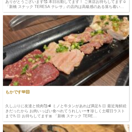
ありがとうございます🥰 本日出勤してます！ ご来店お待ちしてます☺️
「新橋 スナック TERESA テレサ」の店内は高級感のある落ち着いた
雰囲気で装飾されており、訪れた瞬間からくつろげ…
もかです🫶🏻
久しぶりに友達と焼肉🥰🥩 ミノと牛タンがあれば満足🫰🏻 最近海鮮続
きだったから お肉いっぱい食べれてうれしいー❣️ 珍しく土曜日ラスト
まで🫰🏻 お待ちしてます🎀 「新橋 スナック TERE…