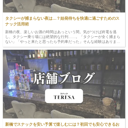
タクシーが捕まらない夜は…？始発待ちを快適に過ごすためのス
ナック活用術
新橋の夜、楽しいお酒の時間はあっという間。気がつけば終電を逃
し、タクシー乗り場には絶望的な行列……。「タクシーが全く捕まら
ない」「やっと来たと思ったら予約車だった」そんな経験はありませ
んか？ 特に金曜日の深夜や雨の日の新橋は、まさに「タクシー難民」
の激戦区。路上で何時間も立ち尽くすのは体力的にも精神…
新橋でスナックを安い予算で楽しむには？初回でも安心できるお