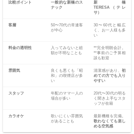
比較ポイント
一般的な新橋のス
新橋
ナック
TERESA（テレ
サ）
客層
50〜70代の常連客
30〜60代と幅広
が中心
く、お一人様も多
い
料金の透明性
入ってみないと総
**完全明朗会計。
額が不明なことも
**事前のご予算相
談も歓迎
雰囲気
良くも悪くも「昭
清潔感があり、
初
和」の喫煙店が多
めての方でも入り
い
やすい
スタッフ
年配のママ一人の
20代〜30代の明る
場合が多い
く聞き上手なスタ
ッフが在籍
カラオケ
歌いにくい雰囲気
最新機種を完備。
があることも
歌わなくても楽し
める空気感