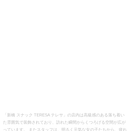
「新橋 スナック TERESA テレサ」の店内は高級感のある落ち着い
た雰囲気で装飾されており、訪れた瞬間からくつろげる空間が広が
っています。 またスタッフは、明るく元気な女の子たちから、疲れ