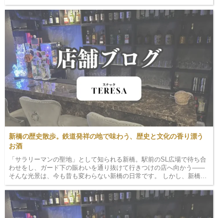
新橋の歴史散歩。鉄道発祥の地で味わう、歴史と文化の香り漂う
お酒
「サラリーマンの聖地」として知られる新橋。駅前のSL広場で待ち合
わせをし、ガード下の賑わいを通り抜けて行きつけの店へ向かう――
そんな光景は、今も昔も変わらない新橋の日常です。 しかし、新橋は
単なるビジネス街ではありません。ここは日本の近代化を支えた「鉄
道発祥の地」であり、江戸・明治・大正・昭和と、そ…