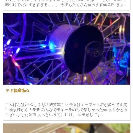
味付けでだいすきすぎる、、、 今後もたくさん食べます😆🫶🏻 きょも
🐱いる…
テキ観🎡🎠✰
こんばんは🐱 久しぶりの観覧車！✨ 最近はエッフェル塔が多めです笑
ご新規様から！💖💖 みんなでテキーラのんで楽しかった😆 ありがとう
ございました🫶🏻 あっという間に12月。 🐱出勤してま…