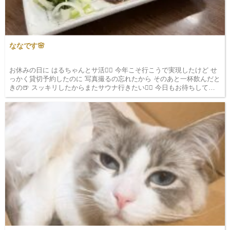
ななです🌸
お休みの日に はるちゃんとサ活🧖‍♀️ 今年こそ行こうで実現したけど せ
っかく貸切予約したのに 写真撮るの忘れたから そのあと一杯飲んだと
きの🍺 スッキリしたからまたサウナ行きたい🧖‍♀️ 今日もお待ちしてま
す🌱 「新橋 スナック TE…