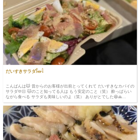
だいすきサラダ𓌉🥗𓇋
こんばんは🐱 昔からのお客様が出前とってくれて だいすきなカパイの
サラダ🫶🏻 🐱のこと知ってる人は もう安定のこと（笑） 酔っぱらい
ながら食べる サラダも美味しいのよ（笑） ありがとでした😆🙏
&#1279…