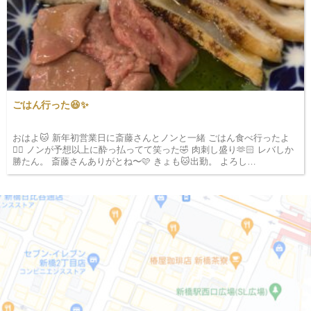
ごはん行った😆✨
おはよ🐱 新年初営業日に斎藤さんとノンと一緒 ごはん食べ行ったよ
✌🏻 ノンが予想以上に酔っ払ってて笑った🤣 肉刺し盛り🫶🏻 レバしか
勝たん。 斎藤さんありがとね〜🩷 きょも🐱出勤。 よろし…