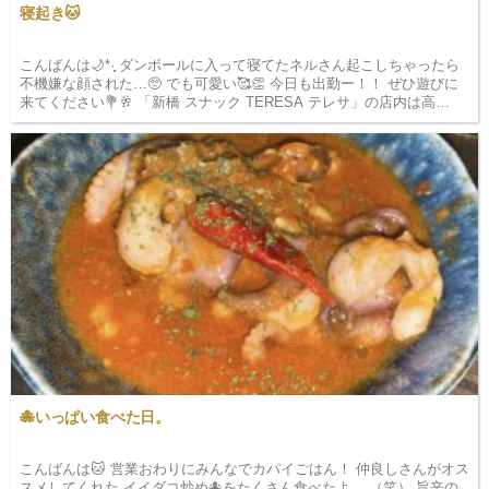
寝起き🐱
こんばんは🌙*·̩͙ ダンボールに入って寝てたネルさん起こしちゃったら
不機嫌な顔された…🥺 でも可愛い🥰👏 今日も出勤ー！！ ぜひ遊びに
来てください💐🥂 「新橋 スナック TERESA テレサ」の店内は高…
🐙いっぱい食べた日。
こんばんは🐱 営業おわりにみんなでカパイごはん！ 仲良しさんがオス
スメしてくれた イイダコ炒め🐙をたくさん食べたよ。 （笑） 旨辛の