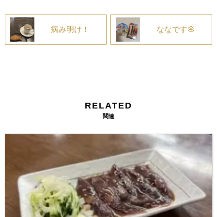
病み明け！
ななです🌸
RELATED