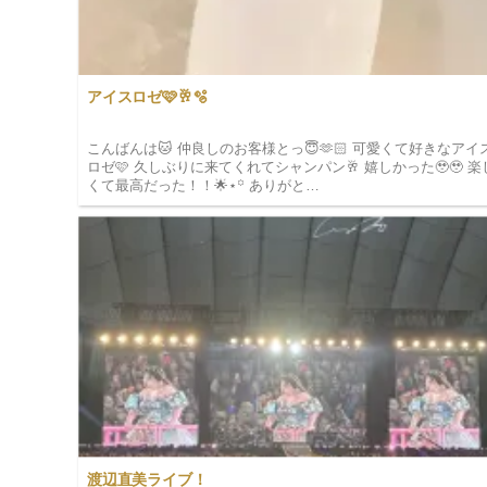
アイスロゼ🩷🥂🫧
こんばんは🐱 仲良しのお客様とっ😇🫶🏻 可愛くて好きなアイ
ロゼ🩷 久しぶりに来てくれてシャンパン🥂 嬉しかった🥹🥹 楽
くて最高だった！！🌟⋆꙳ ありがと…
渡辺直美ライブ！