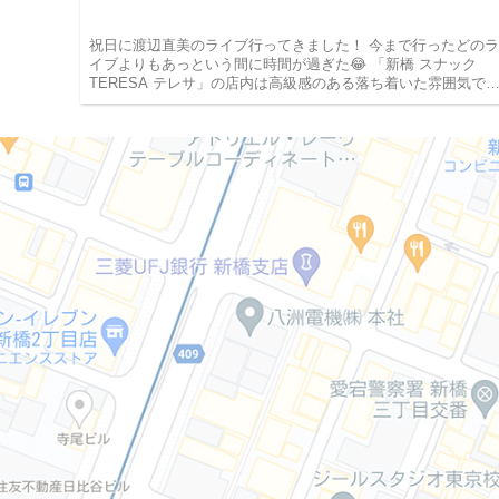
祝日に渡辺直美のライブ行ってきました！ 今まで行ったどのラ
イブよりもあっという間に時間が過ぎた😂 「新橋 スナック
TERESA テレサ」の店内は高級感のある落ち着いた雰囲気で
飾されており、訪れた瞬間からくつろげる空間が広がっていま
す。 またスタッフは、明るく元気な女の子たちから、…