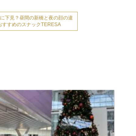
に下見？昼間の新橋と夜の顔の違
すすめのスナックTERESA