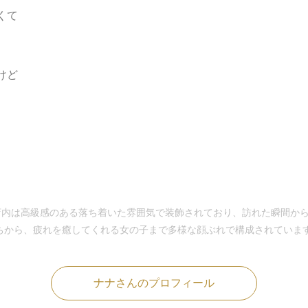
くて
けど
サ」の店内は高級感のある落ち着いた雰囲気で装飾されており、訪れた瞬間か
ちから、疲れを癒してくれる女の子まで多様な顔ぶれで構成されていま
ナナさんのプロフィール