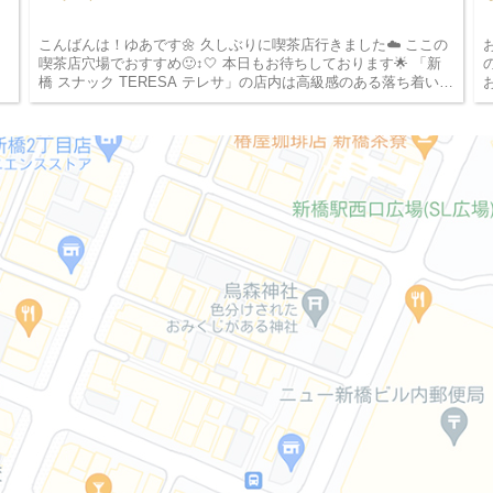
こんばんは！ゆあです🌼 久しぶりに喫茶店行きました☁️ ここの
喫茶店穴場でおすすめ🙂‍↕️🤍 本日もお待ちしております🌟 「新
装
橋 スナック TERESA テレサ」の店内は高級感のある落ち着いた
雰囲気で装飾されており、訪れた瞬間からくつろ…