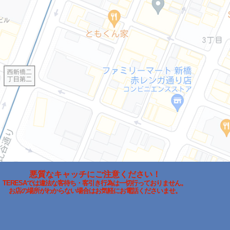
悪質なキャッチにご注意ください！
TERESAでは違法な客待ち・客引き行為は一切行っておりません。
お店の場所がわからない場合はお気軽にお電話くださいませ。