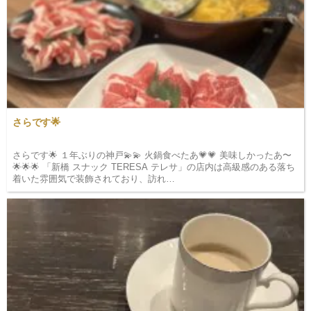
さらです🌟
さらです🌟 １年ぶりの神戸💫💫 火鍋食べたあ💗💗 美味しかったあ〜
🌟🌟🌟 「新橋 スナック TERESA テレサ」の店内は高級感のある落ち
着いた雰囲気で装飾されており、訪れ…