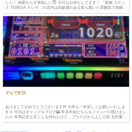
した！ 相変わらず美味しい😇 今日もお待ちしてます！ 「新橋 スナッ
ク TERESA テレサ」の店内は高級感のある落ち着いた雰囲気で装飾さ
れており、訪れた瞬間からくつろげる空間が広がっています。 またス
タッフは、明るく元気…
そらです◎
あけましておめでとうございます⛩ 今年も一年宜しくお願いいたしま
す☺︎ 今日はギャンブルブログ🎰 年末年始どちらもジャンバリ聴けまし
た👀 有馬記念も宝くじも外れたけど、プラスだからよし◎笑 去年夏く
らいからジャグラーハマって、ちょくちょく行ってるけどいつも当た
るからや…