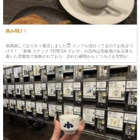
病み明け！
体調崩しており久々復活しました😇 インフル流行ってるのでお気をつ
けて！ 「新橋 スナック TERESA テレサ」の店内は高級感のある落ち
着いた雰囲気で装飾されており、訪れた瞬間からくつろげる空間が広
がっています。 またスタッフは、明るく元気な女の子たちから、疲れ
を癒してくれる女の子ま…