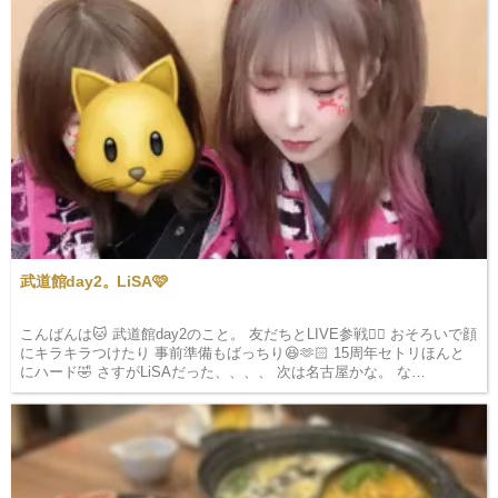
武道館day2。LiSA🩷
こんばんは🐱 武道館day2のこと。 友だちとLIVE参戦✌🏻 おそろいで顔
にキラキラつけたり 事前準備もばっちり😆🫶🏻 15周年セトリほんと
にハード🤣 さすがLiSAだった、、、、 次は名古屋かな。 な…